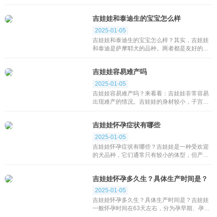
吉娃娃，那么大家会好奇了，杂交的吉娃娃长
什么样呢？杂交的吉娃娃脾气咋样呢？和纯种
吉娃娃和泰迪生的宝宝怎么样
的吉娃娃有什么...
2025-01-05
吉娃娃和泰迪生的宝宝怎么样？其实，吉娃娃
和泰迪是萨摩耶犬的品种。两者都是友好的、
活泼的狗，喜欢和主人一起玩耍。它们需要定
期接受运动和社交活动，以保持身体健康和心
吉娃娃容易难产吗
理健康。...
2025-01-05
吉娃娃容易难产吗？来看看：吉娃娃非常容易
出现难产的情况。吉娃娃的身材较小，子宫也
较小，所以很容易出现胎儿过大或者胎位不正
等难产情况。此外，吉娃娃的产程一般较长，
吉娃娃怀孕症状有哪些
可能需要耗费...
2025-01-05
吉娃娃怀孕症状有哪些？吉娃娃是一种受欢迎
的犬品种，它们通常只有较小的体型，但产生
了大的影响。如果你是吉娃娃的主人，并且计
划让它们繁殖后代，那么你需要知道如何检测
吉娃娃怀孕多久生？具体生产时间是？
怀孕并为以...
2025-01-05
吉娃娃怀孕多久生？具体生产时间是？吉娃娃
一般怀孕时间在63天左右，分为孕早期、孕中
期和孕晚期三个时期，每个期间为21天。孕晚