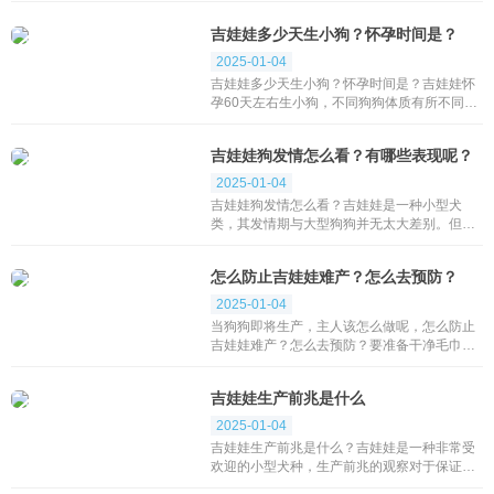
期是胎儿生长最快时期，注意给吉娃娃补充营
吉娃娃多少天生小狗？怀孕时间是？
养。怀孕要...
2025-01-04
吉娃娃多少天生小狗？怀孕时间是？吉娃娃怀
孕60天左右生小狗，不同狗狗体质有所不同，
时间略有差异。狗狗第一次发情不要配种，这
个时候身体发育还不太完善，建议第二次发情
吉娃娃狗发情怎么看？有哪些表现呢？
之后再配种。...
2025-01-04
吉娃娃狗发情怎么看？吉娃娃是一种小型犬
类，其发情期与大型狗狗并无太大差别。但是
由于外观十分小巧玲珑，很多主人不容易察觉
到吉娃娃是否进入发情期。那么，吉娃娃狗发
怎么防止吉娃娃难产？怎么去预防？
情期有哪些...
2025-01-04
当狗狗即将生产，主人该怎么做呢，怎么防止
吉娃娃难产？怎么去预防？要准备干净毛巾数
条、剪刀、线、棉花、消毒药水、洗脸盆、旧
报纸。冬季生产时最好要有保温设备。对于没
吉娃娃生产前兆是什么
有接生经...
2025-01-04
吉娃娃生产前兆是什么？吉娃娃是一种非常受
欢迎的小型犬种，生产前兆的观察对于保证母
犬和幼犬的健康非常重要。通常来讲，吉娃娃