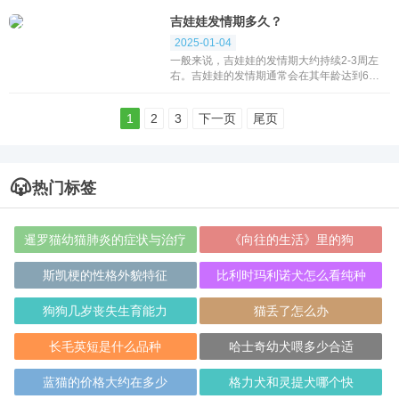
在生产前会出现一系列的身体变化和行为举
吉娃娃发情期多久？
动，这些都...
2025-01-04
一般来说，吉娃娃的发情期大约持续2-3周左
右。吉娃娃的发情期通常会在其年龄达到6个
月左右开始，但是有些个体的发情期可能会稍
微早一些或晚一些。在发情期间，吉娃娃的体
1
2
3
下一页
尾页
内会产生...
热门标签
暹罗猫幼猫肺炎的症状与治疗
《向往的生活》里的狗
斯凯梗的性格外貌特征
比利时玛利诺犬怎么看纯种
狗狗几岁丧失生育能力
猫丢了怎么办
长毛英短是什么品种
哈士奇幼犬喂多少合适
蓝猫的价格大约在多少
格力犬和灵提犬哪个快