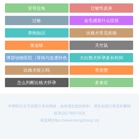
安哥拉兔
过敏性皮炎
过敏
金毛感冒什么症状
养狗知识
比格犬常见疾病
黄金蟒
天竺鼠
博望动物医院（肾病与血透特色
大白熊犬怀孕多长时间
专科）(博望
比格犬咬人吗
寄居蟹
怎么判断比格犬怀孕
多食症
本网部分文字及图片来自网络，如有侵犯您的权利，请告知我们将及时删除
联系QQ:79937428
萌宠网(https://www.mengchong.cn)