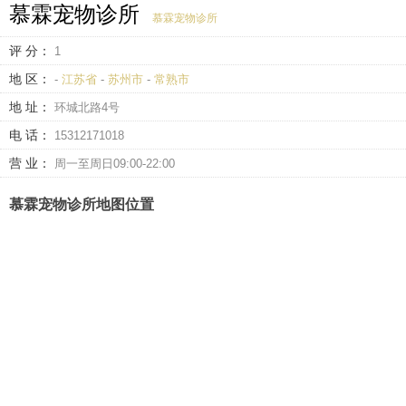
慕霖宠物诊所
慕霖宠物诊所
评 分：
1
地 区：
-
江苏省
-
苏州市
-
常熟市
地 址：
环城北路4号
电 话：
15312171018
营 业：
周一至周日09:00-22:00
慕霖宠物诊所地图位置