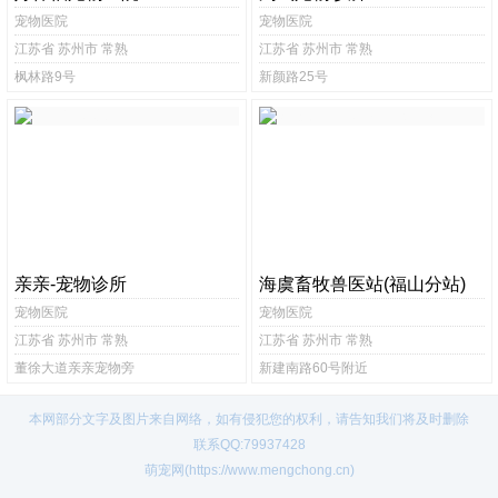
宠物医院
宠物医院
江苏省 苏州市 常熟
江苏省 苏州市 常熟
枫林路9号
新颜路25号
亲亲-宠物诊所
海虞畜牧兽医站(福山分站)
宠物医院
宠物医院
江苏省 苏州市 常熟
江苏省 苏州市 常熟
董徐大道亲亲宠物旁
新建南路60号附近
本网部分文字及图片来自网络，如有侵犯您的权利，请告知我们将及时删除
联系QQ:79937428
萌宠网(https://www.mengchong.cn)