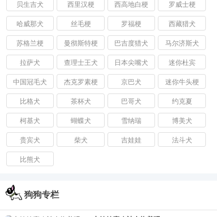
贝生吉犬
西里汉梗
西高地白梗
罗威士梗
哈威那犬
丝毛梗
罗福梗
西藏猎犬
苏格兰梗
曼彻斯特梗
巴吉度猎犬
马尔济斯犬
拉萨犬
查理士王犬
日本尖嘴犬
迷你杜宾
中国冠毛犬
杰克罗素梗
京巴犬
迷你牛头梗
比格犬
茶杯犬
巴哥犬
约克夏
柯基犬
蝴蝶犬
雪纳瑞
博美犬
贵宾犬
柴犬
吉娃娃
法斗犬
比熊犬
狗狗专栏