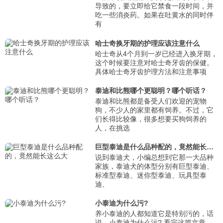
导致的，要立即给它禁食一段时间，并
吃一些消炎药。如果在吐黄水的同时伴
有
哈士奇换牙期的护理应该注意什么
哈士奇从4个月到一岁已经进入换牙期，
这个时候要注意对哈士奇牙齿的保健。
具体哈士奇牙齿护理方法和注意事项
泰迪和比熊哪个更聪明？哪个听话？
泰迪和比熊都是备受人们欢迎的宠物
狗，不少人的家里都有饲养。不过，它
们长得比较像，很多想要买狗饲养的
人，在挑选
巨型泰迪是什么品种配的，竟然能长这么大
说到泰迪犬，小编总想到它那一大品种
家族，泰迪犬的体型分别有巨型泰迪、
标准型泰迪、迷你型泰迪、玩具型泰
迪、
小泰迪为什么污?
养小泰迪的人都知道它是特别污的，话
说，小泰迪为什么污? 看完这篇文章，