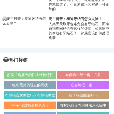
你就知道了。小泰迪很污其实是一种正
常的
宠主科普：泰迪牙结石怎么去除？
人类天天刷牙也难免会有牙结石，而泰
迪狗狗同样也有这样的烦恼，如果家中
的泰迪有牙结石了，铲屎官该如何处理
狗泰
热门标签
苏格兰猎鹿犬的性格外貌特征
布偶猫一般一窝生几只
红利藏獒的现在的现状
它会铭记一生！
布偶猫喜欢睡觉吗？布偶猫睡觉
得了猫瘟能治好吗
原来这么久
“柯基”没准就健康长寿了
猫咪绝育后乳房肿胀怎么回事