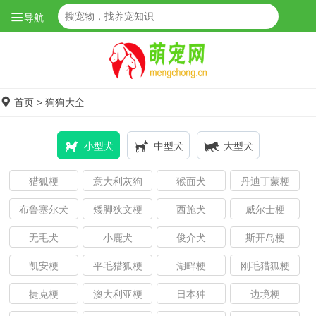
导航
首页
>
狗狗大全
小型犬
中型犬
大型犬
猎狐梗
意大利灰狗
猴面犬
丹迪丁蒙梗
布鲁塞尔犬
矮脚狄文梗
西施犬
威尔士梗
无毛犬
小鹿犬
俊介犬
斯开岛梗
凯安梗
平毛猎狐梗
湖畔梗
刚毛猎狐梗
捷克梗
澳大利亚梗
日本狆
边境梗