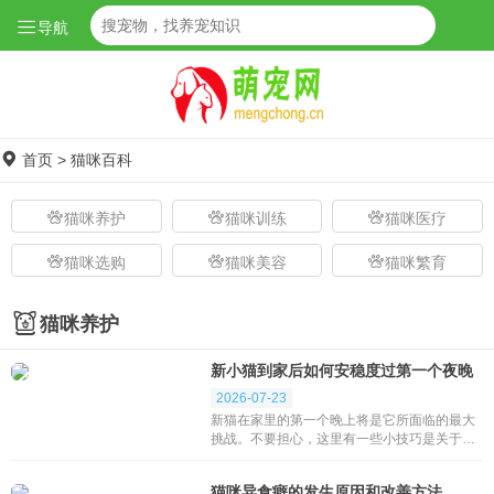
导航
首页
>
猫咪百科
猫咪养护
猫咪训练
猫咪医疗
猫咪选购
猫咪美容
猫咪繁育
猫咪养护
新小猫到家后如何安稳度过第一个夜晚
2026-07-23
新猫在家里的第一个晚上将是它所面临的最大
挑战。不要担心，这里有一些小技巧是关于如
何让小猫睡好它的第一个晚上。刚开始，接一
只新的小猫回家是件伤脑筋的事，不管是主人
猫咪异食癖的发生原因和改善方法