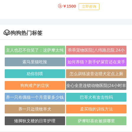
￥1500
立即咨询
狗狗热门标签
主人也忍不住笑了：这萨摩太纯
乖乖宠物医院(八纬路总院.24小
了
时)
索马里猫吃辣
如何养猫？新手铲屎官还在束手
无策吗？
劝你别喂
怎么训练波音达猎犬定点上厕
所？
狗狗难产的症状
全心全意连锁动物医院(24小时丰
管路店)
养一只布偶猫一个月需要多少钱
巴哥犬有攻击性吗
养一只边境牧羊犬
孟买猫的训练方法
矮脚狄文梗的日常护理
萨摩耶喜欢被摸哪里