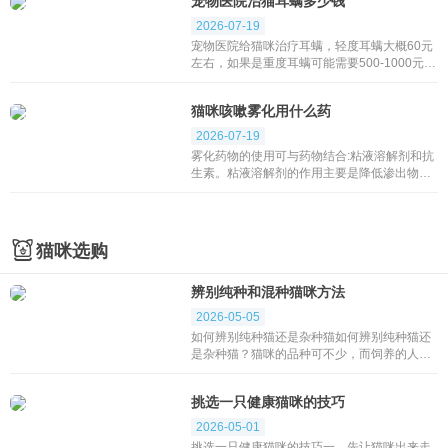
宠物医院治猫耳螨多少钱
意见，他们一...
2026-07-19
宠物医院给猫咪治疗耳螨，轻度耳螨大概60元
左右，如果是重度耳螨可能需要500-1000元左
右，铲屎官平常帮助猫咪清理耳朵是可以有效
的避免耳螨的。下面小编来教大家遇到耳螨该
猫咪咳嗽雾化用什么药
怎么办...
2026-07-19
雾化药物的使用可与药物结合:粘液溶解剂和抗
生素。粘液溶解剂的作用主要是降低渗出物的
粘度，使渗出物稀释后易于排出。可用的药物
有糜蛋白酶和盐酸氨溴索。雾化抗生素对呼
吸...
猫咪选购
辨别纯种和混种猫咪方法
2026-05-05
如何辨别纯种猫还是杂种猫如何辨别纯种猫还
是杂种猫？猫咪的品种可不少，而饲养的人数
更是多，很多猫咪外观看上去也跟纯种猫很
像，对于想饲养纯种猫咪的人该如何分辨这些
挑选一只健康猫咪的技巧
猫呢？如何辨...
2026-05-01
挑选一只健康猫咪的技巧一、先让猫咪出来走