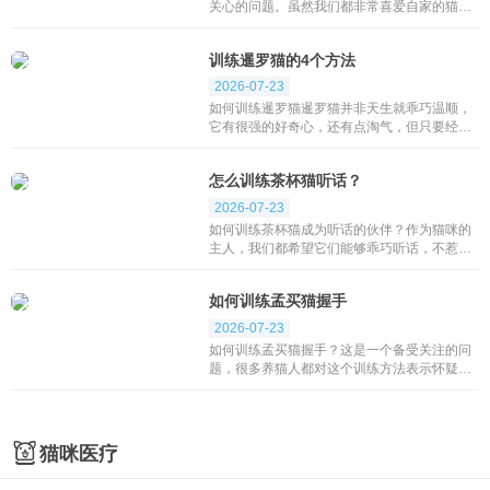
关心的问题。虽然我们都非常喜爱自家的猫
咪，但有时我们希望它们不要跳上床。下面将
介绍一些训练猫不上床的方法。首先，训练美
训练暹罗猫的4个方法
国短尾猫...
2026-07-23
如何训练暹罗猫暹罗猫并非天生就乖巧温顺，
它有很强的好奇心，还有点淘气，但只要经过
训练，它就会变得听话多了。下面将介绍四种
方法供铲屎官们参考。一、机械式的强迫训练
怎么训练茶杯猫听话？
这种训练...
2026-07-23
如何训练茶杯猫成为听话的伙伴？作为猫咪的
主人，我们都希望它们能够乖巧听话，不惹是
生非。当它们该吃饭时能够安静地进食，该睡
觉时也能够安然入睡。下面是一些训练茶杯猫
如何训练孟买猫握手
听话的方...
2026-07-23
如何训练孟买猫握手？这是一个备受关注的问
题，很多养猫人都对这个训练方法表示怀疑。
现在，让我们一起来详细了解一下如何有效地
训练孟买猫握手的方法。首先，我们需要利用
食物奖励...
猫咪医疗