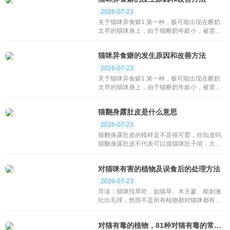
还是猫...
2026-07-23
关于猫咪异食癖1.第一种，极可能出现在断奶
太早的猫咪身上，由于猫断奶年龄小，被需要
哺育的本能，会使他们吮吸自己的毛，或者饲
主的头发、手指，甚至是耳垂。2.第二种，有
猫咪异食癖的发生原因和改善方法
异食癖的猫，会吃...
2026-07-23
关于猫咪异食癖1.第一种，极可能出现在断奶
太早的猫咪身上，由于猫断奶年龄小，被需要
哺育的本能，会使他们吮吸自己的毛，或者饲
主的头发、手指，甚至是耳垂。2.第二种，有
猫翻身露肚皮是什么意思
异食癖的猫，会吃...
2026-07-23
猫翻身露肚皮的模样是不是很可爱，你知道吗
猫翻身露肚皮不代表可以摸猫咪肚子唷，大多
数的猫咪都不喜欢人去摸他的肚子，有的猫会
在你摸他时咬你，但也有猫咪摸肚子时一脸舒
对猫咪有害的植物及误食后的处理方法
服样，究竟...
2026-07-23
导读：猫咪找草吃，如猫草、木天蓼、能刺激
吐出毛球，然而不是所有植物都对猫咪都有
益，有些植物堪称猫咪杀手，猫主人一定要先
做好功课，别让好奇心旺盛猫咪，误食有害的
对猫有毒的植物，81种对猫有毒的常见植物
植物，让猫咪中毒，甚...