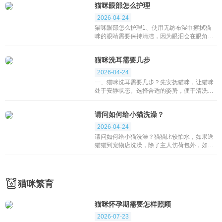
猫咪眼部怎么护理
剪到中后端...
2026-04-24
猫咪眼部怎么护理1、使用无纺布湿巾擦拭猫
咪的眼睛需要保持清洁，因为眼泪会在眼角堆
积，形成棕色黏液，甚至引发感染。因此，你
需要为你的猫咪准备一些无纺布湿巾。这些湿
猫咪洗耳需要几步
巾可以在...
2026-04-24
一、猫咪洗耳需要几步？先安抚猫咪，让猫咪
处于安静状态。选择合适的姿势，便于清洗猫
咪耳朵。先棉球蘸洗耳液或者生理盐水清洗猫
咪耳道，尽量不要用棉签，可能会伤害猫咪耳
请问如何给小猫洗澡？
道。立马捏...
2026-04-24
请问如何给小猫洗澡？猫猫比较怕水，如果送
猫猫到宠物店洗澡，除了主人伤荷包外，如果
猫咪怕生，可能会被店家先施以麻醉後，进行
洗澡。基于安全的理由，本文详细分析猫的洗
澡问题。1、第...
猫咪繁育
猫咪怀孕期需要怎样照顾
2026-07-23