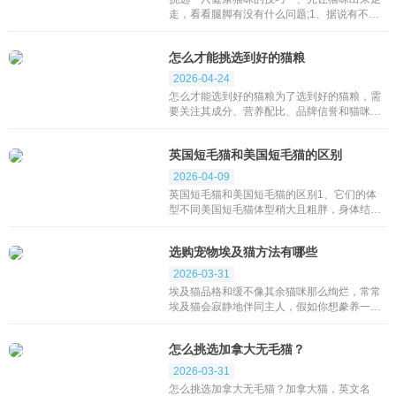
走，看看腿脚有没有什么问题;1、据说有不良
猫舍，看到猫有生病猫瘟的迹象，会给猫前爪
打针，打针后，猫咪可能一瘸一拐;2、小猫比
怎么才能挑选到好的猫粮
较活跃，有些...
2026-04-24
怎么才能选到好的猫粮为了选到好的猫粮，需
要关注其成分、营养配比、品牌信誉和猫咪的
个体需求。1. 成分检查：好的猫粮应避免使用
不明确的肉类来源，如“动物副产品”...
英国短毛猫和美国短毛猫的区别
2026-04-09
英国短毛猫和美国短毛猫的区别1、它们的体
型不同美国短毛猫体型稍大且粗胖，身体结
实，头部比较大，面颊非常饱满，身躯浑圆紧
凑，身上的毛发短且质地较硬，毛发均匀的分
选购宠物埃及猫方法有哪些
布在全身。英国...
2026-03-31
埃及猫品格和缓不像其余猫咪那么绚烂，常常
埃及猫会寂静地伴同主人，假如你想豢养一只
精巧的猫咪，埃及猫会成为你很佳的宠物伙
伴，然而是选买埃及猫这种猫咪的时间仍旧要
怎么挑选加拿大无毛猫？
道求许多方...
2026-03-31
怎么挑选加拿大无毛猫？加拿大猫，英文名