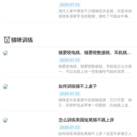
2026-07-23
现代人家中摆设不少植物花卉盆栽，但是你知
道很多居家常见的植物，猫吃了可能会中毒
吗？ 情况轻微点的，有可能腹泻、呕吐、流口
水、发烧;严重的可以引发心、肺、肾&hellip;
等功能...
猫咪训练
猫爱咬电线、猫爱咬数据线、耳机线怎么办
2026-07-23
猫爱咬电线、猫爱咬数据线、耳机线怎么办第
一、可以在线上涂一些刺激性气味的东西，特
别是老鼠不喜欢的味道。比如烟草丝烧了泡的
水，或者花露水、柠檬水等。第二、可以在老
如何训练猫不上桌子
鼠咬...
2026-07-23
猫咪是许多家庭中的宠物选择，它们可爱、独
立，但有时也会带来一些困扰，比如跳上桌子
吃人类的食物。为了保护猫咪的健康和避免破
坏家具，主人需要训练猫咪不上桌子。下面将
怎么训练美国短尾猫不跳上床
介绍几种...
2026-07-23
如何训练美国短尾猫不上床？这是许多猫主人