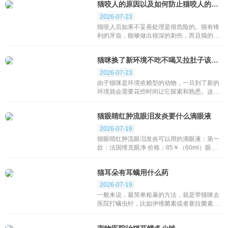
猫咬人的原因以及如何防止猫咬人的办法
2026-07-23
猫咬人后如果不妥善处理是很危险的。猫有锋
利的牙齿，能够做出很深的刺伤，而且猫的嘴
里藏有大量的细菌，有可能造成感染。如果不
加处理或不给予适当的急救护理，猫咬伤可能
猫咪换了新环境不吃不喝又拉肚子该怎么办
导致感染...
2026-07-23
由于猫咪是环境依赖型的动物，一旦到了新的
环境就会需要花些时间让它探索和熟悉。这期
间有时候会遇到猫咪不吃不喝，或是有拉肚子
的情况，来看看兽医会如何建议吧！某宠物医
猫眼睛红肿流眼泪发炎要什么滴眼液
院医师：最...
2026-07-19
猫眼睛红肿流眼泪发炎可以用的滴眼液：第一
款：法国维克眼净 价格：85￥（60ml）眼净
主要针对猫咪眼部清洁和舒缓炎症，可以洗去
猫咪眼部异物（灰尘、沙粒、花粉等），成分
猫耳朵有耳螨用什么药
和泪液pH值接近，比较温...
2026-07-19
一般来说，最简单粗暴的方法，就是带猫咪去
医院打螨虫针，比如伊维菌素或者塞拉菌素，
每一个星期打一次，连续注射5个星期以上即
可痊愈。 至于用药的话，可以询问宠物医生的