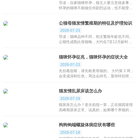
导读：自家猫咪怀孕，猫主人要注意很多事，
怀孕的猫咪不能做任何剧烈运动，也不能受惊
吓，猫怀孕后出现性格行为与往常不同，也属
正常现象。 要提供足够营养满足母猫及猫仔的
公猫母猫发情繁殖期的特征及护理知识
成长所需。...
2026-07-23
导读：猫咪品种不同，初次繁殖年龄也不同。
公猫性成熟比母猫晚，大约在7至12月龄时进
入性成熟阶段。 一般猫的配种活动在春天达到
高潮，夏天则降低，秋天也是发情季节，猫咪
猫咪怀孕征兆，猫咪怀孕的症状大全
配对后，繁殖...
2026-07-23
先别着急喔，请先检查母猫的。 大约第 3 周，
会变成深粉红色，周边会掉毛，显得特别突
出。 3~4周时，兽医可靠触诊摸到胎儿。 体重
视胎数多寡增加1~2公斤，行为变得较安静驯
猫发情乱尿床该怎么办
服。 母猫肚...
2026-07-19
猫尿床怎么办？老夫掐指一算，正在猫因发情
高峰期尿床正常。说真的，如果哪个养猫的没
被猫尿过床，那你的养猫生涯都不算完整，但
猫尿味实在太臭了，因此猫尿床堪称养猫生活
狗狗钩端螺旋体病症状有哪些
中一大劫难，渡...
2026-07-18