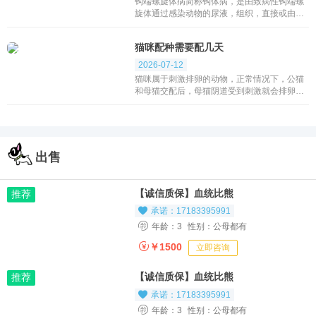
钩端螺旋体病简称钩体病，是由致病性钩端螺
旋体通过感染动物的尿液，组织，直接或由感
染动物的尿液污染水，土壤，间接传染给人或
动物的急性感染性疾病。钩端螺旋体病传播途
猫咪配种需要配几天
径钩端螺旋...
2026-07-12
猫咪属于刺激排卵的动物，正常情况下，公猫
和母猫交配后，母猫阴道受到刺激就会排卵，
精子进入输卵管与卵子结合形成受精卵。所以
一般情况下，猫咪配种一次就可以正常受孕。
当然猫咪...
出售
【诚信质保】血统比熊
推荐
承诺：17183395991
年龄：3
性别：公母都有
￥1500
立即咨询
【诚信质保】血统比熊
推荐
承诺：17183395991
年龄：3
性别：公母都有