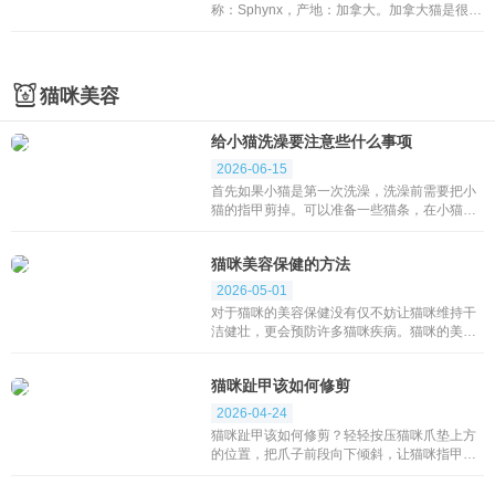
称：Sphynx，产地：加拿大。加拿大猫是很稀
有的品种，价格昂贵，繁殖较难，在国内并不
多见，如果想要购买加拿大猫最好去大型的宠
物店预约购买。一、加...
猫咪美容
给小猫洗澡要注意些什么事项
2026-06-15
首先如果小猫是第一次洗澡，洗澡前需要把小
猫的指甲剪掉。可以准备一些猫条，在小猫洗
澡比较配合的情况下给它奖励，可以让小猫对
洗澡产生一个好的印象。 在洗浴的过程中，不
猫咪美容保健的方法
能让猫...
2026-05-01
对于猫咪的美容保健没有仅不妨让猫咪维持干
洁健壮，更会预防许多猫咪疾病。猫咪的美容
保健包罗许多，例如眼睛、耳朵的保健，趾甲
的美容等等，那么，猫咪美容保健的方式有哪
猫咪趾甲该如何修剪
些呢？1、猫...
2026-04-24
猫咪趾甲该如何修剪？轻轻按压猫咪爪垫上方
的位置，把爪子前段向下倾斜，让猫咪指甲伸
出来。在光线充足的地方观察猫咪指甲，只剪
指甲的顶端尖的、透明无色的部分，千万不要