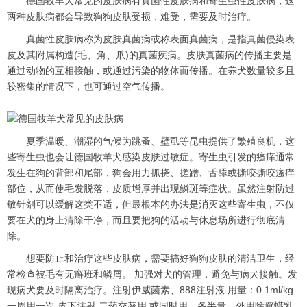
德国牧羊犬常见的皮肤病有真菌性皮肤病和寄生虫性皮肤病，这
两种皮肤病都会导致狗狗皮肤受损，难受，需要及时治疗。
真菌性皮肤病称为皮肤真菌病或称表面真菌病，是指真菌侵染表
皮及其附属构造(毛、角、爪)的真菌疾病。皮肤真菌病的传播主要是
通过动物的互相接触，或通过污染的物体而传播。在养犬数量较多且
较密集的情况下，也可通过空气传播。
夏季温暖、潮湿的气候为跳蚤、壁虱等昆虫提供了繁殖良机，这
些寄生虫也会让德国牧羊犬感染皮肤过敏症。寄生虫引发的瘙痒通常
发生在狗的背部和尾部，狗会用力抓挠、搓蹭、舌舔或撕咬撕咬瘙痒
部位，从而使毛发脱落，皮质增厚并出现鳞斑等症状。虽然注射防过
敏针剂可以缓解这类不适，但最根本的办法是消灭这些寄生虫，不仅
要在犬的身上清除干净，而且要把狗的活动与休息场所进行彻底清
除。
想要防止和治疗这些皮肤病，需要搞好狗狗皮肤的清洁卫生，经
常检查被毛有无癣班和鳞屑。 加强对犬的管理，避免与病犬接触。发
现病犬要及时隔离治疗。注射伊威菌素、888注射液.用量：0.1ml/kg
一周用一次 皮下注射.二药交替用.或同时用，各半量。外用除癣螨乳