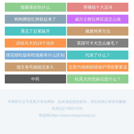
猫最喜欢吃什么
养橘猫十大忌讳
狗狗脚垫红肿鼓起来了
威尔士梗拉稀应该怎么做
遇见了赶紧躲开
藏獒饲养方法
训练马犬的18个动作
英国可卡犬怎么修毛？
狸花猫吃饭和吃猫粮有什么区别
代表了什么？
呢
德文卷毛猫能活多久
定期为猫咪眼睛做护理很重要该
注意哪些特殊
中药
杜高犬的优缺点是什么？
本网部分文字及图片来自网络，如有侵犯您的权利，请告知我们将及时删除
联系QQ:79937428
萌宠网(https://www.mengchong.cn)