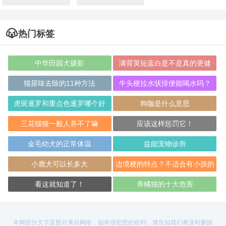
热门标签
中华田园犬摄影
满背英短蓝白是不是真的更健
康？
猫尿味去除的11种方法
牛头梗拉水状排便能喝水吗？
虎斑暹罗和重点色暹罗哪个好
狗咖是什么意思
三花猫猫一般人养不了嘛
应该这样惩罚它！
金毛幼犬的正常体温
益能宠物诊所
小鹿犬可以长多大
边境梗的特点？不适合有小孩的
家庭饲养
看这就知道了！
养橘猫的十大危害
本网部分文字及图片来自网络，如有侵犯您的权利，请告知我们将及时删除