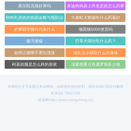
塞尔凯克猫好养吗
泰迪狗狗身上痒老是抓怎么回事
狗狗乳房炎的病因诊断与预防治
大麦町犬窝咳吃什么药最好
疗
萨摩耶学狼叫代表什么
缅因猫5000便宜吗
腹泻便秘
巴哥犬呕吐吃什么药？
如何让猫咪不害怕洗澡
猫生完小猫吃什么补身体
柯基前腿是怎么样的形状
淡紫色重点色暹罗猫多少钱
本网部分文字及图片来自网络，如有侵犯您的权利，请告知我们将及时删除
联系QQ:79937428
萌宠网(https://www.mengchong.cn)