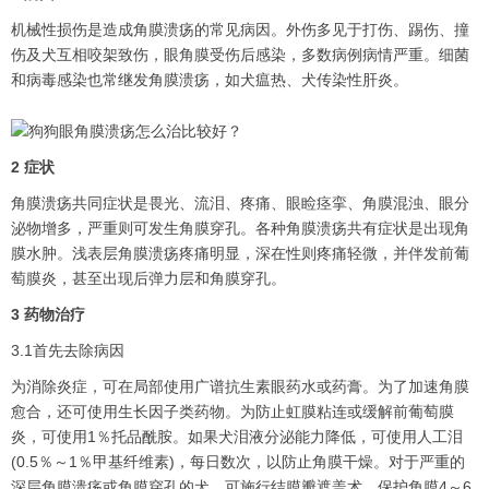
机械性损伤是造成角膜溃疡的常见病因。外伤多见于打伤、踢伤、撞
伤及犬互相咬架致伤，眼角膜受伤后感染，多数病例病情严重。细菌
和病毒感染也常继发角膜溃疡，如犬瘟热、犬传染性肝炎。
2 症状
角膜溃疡共同症状是畏光、流泪、疼痛、眼睑痉挛、角膜混浊、眼分
泌物增多，严重则可发生角膜穿孔。各种角膜溃疡共有症状是出现角
膜水肿。浅表层角膜溃疡疼痛明显，深在性则疼痛轻微，并伴发前葡
萄膜炎，甚至出现后弹力层和角膜穿孔。
3 药物治疗
3.1首先去除病因
为消除炎症，可在局部使用广谱抗生素眼药水或药膏。为了加速角膜
愈合，还可使用生长因子类药物。为防止虹膜粘连或缓解前葡萄膜
炎，可使用1％托品酰胺。如果犬泪液分泌能力降低，可使用人工泪
(0.5％～1％甲基纤维素)，每日数次，以防止角膜干燥。对于严重的
深层角膜溃疡或角膜穿孔的犬，可施行结膜瓣遮盖术，保护角膜4～6