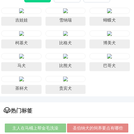
吉娃娃
雪纳瑞
蝴蝶犬
柯基犬
比格犬
博美犬
马犬
比熊犬
巴哥犬
茶杯犬
贵宾犬
热门标签
主人在马桶上帮金毛洗澡
圣伯纳犬的饲养要点有哪些