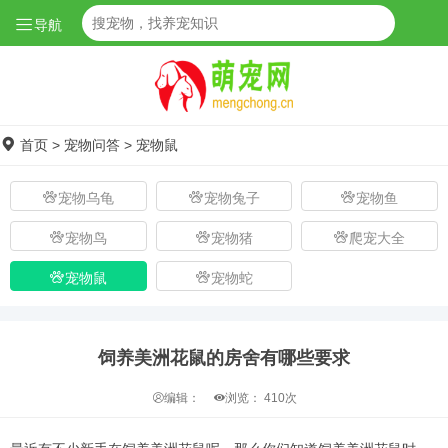
导航
首页
>
宠物问答
>
宠物鼠
宠物乌龟
宠物兔子
宠物鱼
宠物鸟
宠物猪
爬宠大全
宠物鼠
宠物蛇
饲养美洲花鼠的房舍有哪些要求
编辑：
浏览：
410次