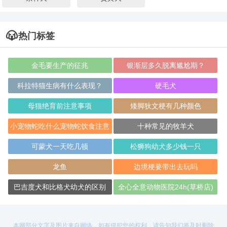
热门标签
金毛要生产的征兆
银渐层多久脱离尴尬期？
科拉特猫生病有什么表现？
硬毛犬
母猫绝育前注意事项
矮脚狄文梗有几种颜色
小宠物蛇吃什么宠物蛇饮食注意
十种常见的牧羊犬
的事项
可蒙犬一天吃几顿
松狮狗幼犬多少钱一只
龙鱼
边境梗要带出去玩吗
巴吉度犬和比格犬幼犬的区别
全心全意动物医院24h(草桥店)
本网部分文字及图片来自网络，如有侵犯您的权利，请告知我们将及时删除