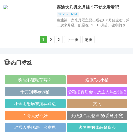
低得病的概率。而且让泰迪太多繁育会加速内
泰迪犬几月来月经？不妨来看看吧
脏器官...
2025-10-24
泰迪第一次来月经主要出现在6-8月龄左右，第
二次来月经一般是在14、15月龄。健康的泰迪
犬在性成熟之后，每年都会定期的发情，泰迪
发情多出现在每年的3-5月份和9-11月份。每
1
2
3
下一页
尾页
次发情...
热门标签
狗能不能吃草莓？
送来5只小猫
千万别养布偶猫
公猫绝育后会讨厌主人吗公猫绝
育会不会恨主
小金毛患病被抛弃路边
文鸟
巴哥犬好不好
美联众合动物医院(爱马分院)
猫舔人手代表什么意思
边境梗的体高是多少