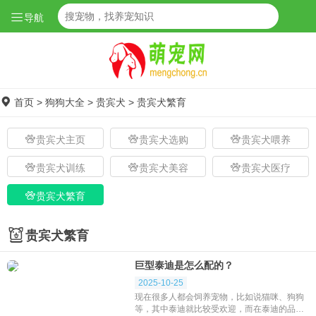
导航
首页
>
狗狗大全
>
贵宾犬
>
贵宾犬繁育
贵宾犬主页
贵宾犬选购
贵宾犬喂养
贵宾犬训练
贵宾犬美容
贵宾犬医疗
贵宾犬繁育
贵宾犬繁育
巨型泰迪是怎么配的？
2025-10-25
现在很多人都会饲养宠物，比如说猫咪、狗狗
等，其中泰迪就比较受欢迎，而在泰迪的品种