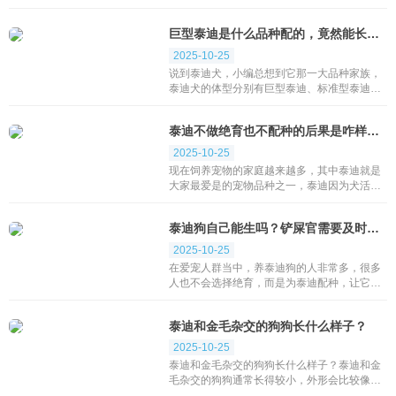
中也有巨型泰迪，那么巨型泰迪是怎么配的？
今天就带大家一起来了解下吧。如果想要配出
巨型泰迪是什么品种配的，竟然能长这么大
巨型泰迪犬...
2025-10-25
说到泰迪犬，小编总想到它那一大品种家族，
泰迪犬的体型分别有巨型泰迪、标准型泰迪、
迷你型泰迪、玩具型泰迪、茶杯型泰迪。尤其
是巨型泰迪，太夸张了，站起来简直和人一样
泰迪不做绝育也不配种的后果是咋样的？
高，那么巨...
2025-10-25
现在饲养宠物的家庭越来越多，其中泰迪就是
大家最爱是的宠物品种之一，泰迪因为犬活泼
可爱，记忆力好，智商极高等原因，深受大家
喜爱，成了很多人生活中不可缺少的一部分。
泰迪狗自己能生吗？铲屎官需要及时给予帮助
那么泰迪不做...
2025-10-25
在爱宠人群当中，养泰迪狗的人非常多，很多
人也不会选择绝育，而是为泰迪配种，让它继
续生产，不过铲屎官担心比较多的问题是泰迪
狗自己能生吗？泰迪狗自己能生。大部分狗狗
泰迪和金毛杂交的狗狗长什么样子？
都会自己生产...
2025-10-25
泰迪和金毛杂交的狗狗长什么样子？泰迪和金
毛杂交的狗狗通常长得较小，外形会比较像泰
迪，但毛色会像金毛，尾巴会稍微长一点，但