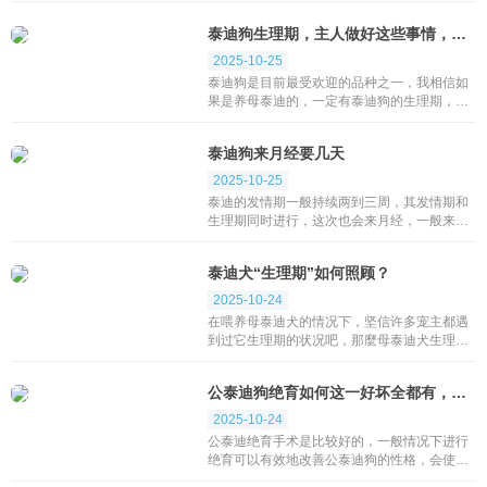
是比较短，耳朵也可能像金毛狗的耳朵，比较
泰迪狗生理期，主人做好这些事情，它的身体会更健康
大一点。金毛被...
2025-10-25
泰迪狗是目前最受欢迎的品种之一，我相信如
果是养母泰迪的，一定有泰迪狗的生理期，那
么主人在泰迪狗的生理期应该怎么做呢？事实
上，做以下事情很简单，泰迪狗在生理期会更
泰迪狗来月经要几天
健康！泰迪迪狗...
2025-10-25
泰迪的发情期一般持续两到三周，其发情期和
生理期同时进行，这次也会来月经，一般来说
7~14天，月经11天左右怀孕的几率会更高，但
要繁殖三天左右，月经量少，颜色褪色是交配
泰迪犬“生理期”如何照顾？
的最佳时机。如...
2025-10-24
在喂养母泰迪犬的情况下，坚信许多宠主都遇
到过它生理期的状况吧，那麼母泰迪犬生理期
如何照顾呢？下边一起来瞧瞧吧！其实母泰迪
犬在出生后的7~8个月或1岁左右就会来第一次
公泰迪狗绝育如何这一好坏全都有，看你怎么做挑选！
月经，之后...
2025-10-24
公泰迪绝育手术是比较好的，一般情况下进行
绝育可以有效地改善公泰迪狗的性格，会使她
们更加聪慧、温驯、粘人，此外还能够有效降