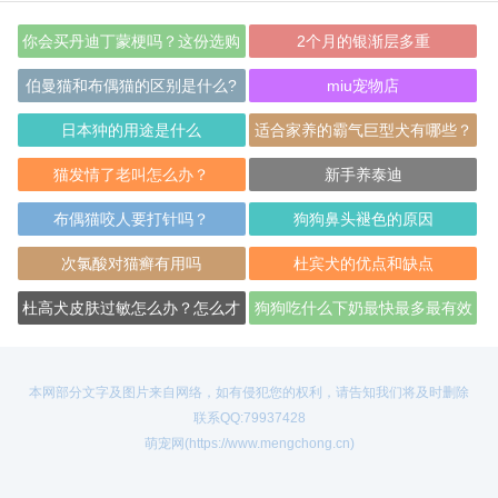
你会买丹迪丁蒙梗吗？这份选购
2个月的银渐层多重
指南请收下
伯曼猫和布偶猫的区别是什么?
miu宠物店
日本狆的用途是什么
适合家养的霸气巨型犬有哪些？
猫发情了老叫怎么办？
新手养泰迪
布偶猫咬人要打针吗？
狗狗鼻头褪色的原因
次氯酸对猫癣有用吗
杜宾犬的优点和缺点
杜高犬皮肤过敏怎么办？怎么才
狗狗吃什么下奶最快最多最有效
能治好过敏？
本网部分文字及图片来自网络，如有侵犯您的权利，请告知我们将及时删除
联系QQ:79937428
萌宠网(https://www.mengchong.cn)