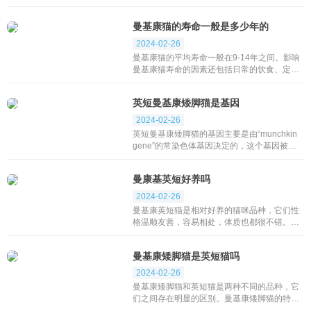
粗。优点：1、相较于普通猫咪，矮脚曼基康
猫的活动范围较小，适合居住在小户型室内环
曼基康猫的寿命一般是多少年的
境中，对于城市...
2024-02-26
曼基康猫的平均寿命一般在9-14年之间。影响
曼基康猫寿命的因素还包括日常的饮食、定期
的体检、预防措施以及主人的护理和陪伴等。
在科学合理的饲养和良好的护理下，曼基康猫
英短曼基康矮脚猫是基因
的...
2024-02-26
英短曼基康矮脚猫的基因主要是由“munchkin
gene”的常染色体基因决定的，这个基因被称
为M基因，是显性基因，这意味着携带这个基
因的猫咪都会成为矮脚猫。这种基因会从...
曼康基英短好养吗
2024-02-26
曼基康英短猫是相对好养的猫咪品种，它们性
格温顺友善，容易相处，体质也都很不错。曼
基康英短是一种矮脚猫，虽然腿很短，但脊骨
并未受影响，形状和柔韧度也与其它本地猫的
曼基康矮脚猫是英短猫吗
相似，小短腿也...
2024-02-26
曼基康矮脚猫和英短猫是两种不同的品种，它
们之间存在明显的区别。曼基康矮脚猫的特点
是腿短，原产地是美国。而英短猫则是英国短