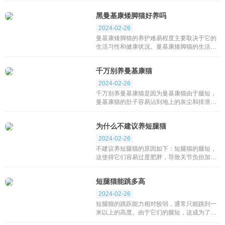
毛猫，四肢粗短，头大脸圆。虽然有些人在繁
黑曼基康矮脚猫好养吗
殖过程中...
2024-02-26
曼基康矮脚猫的养护难易程度主要取决于它的
生活习性和健康状况。曼基康矮脚猫的生活习
性主要表现在：曼基康矮脚猫身材矮短，并不
擅于爬或跳等动作，只适于室内生活。它们的
千万别养曼基康猫
性格非...
2024-02-26
千万别养曼基康猫是因为曼基康猫由于腿短，
曼基康猫的肚子容易沾到地上的灰尘和排泄
物，因此需要宠主每天用湿巾给它擦拭肚子。
曼基康猫的腿短，攀爬跳跃并不容易，因此它
为什么不建议养短腿猫
们可能会从...
2024-02-26
不建议养短腿猫的原因如下：短腿猫的腿短，
这使得它们容易过度肥胖，导致关节负担加
重，影响其身体健康。这可能会增加猫的痛
苦。由于短腿猫的肚子更容易弄脏，主人需要
短腿猫能跳多高
每天及时清洁它...
2024-02-26
短腿猫的跳跃能力相对较弱，通常只能跳到一
米以上的高度。由于它们的腿短，这成为了一
种明显的限制。值得注意的是，短腿猫的后腿