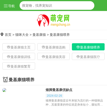
导航
首页
>
猫咪大全
>
曼基康猫
>
曼基康猫喂养
曼基康猫主页
曼基康猫选购
曼基康猫喂养
曼基康猫训练
曼基康猫美容
曼基康猫医疗
曼基康猫繁育
曼基康猫喂养
矮脚曼基康优缺点
2024-02-26
矮脚曼基康猫是近年来较为流行的一种猫咪品
种，其最显著的特征就是身体短小，腿短而