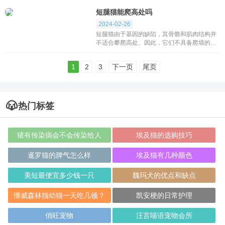
通常比前腿更长，这是由于基因缺陷所导致
短腿猫能爬高处吗
的。如果一...
2024-02-26
短腿猫由于基因的缺陷，其骨骼和肌肉结构并
不适合攀爬高处。因此，它们不具备爬墙的能
力。尽管它们的腿较短，但这并不影响它们的
弹跳力。与长脚猫相比，短腿猫能够轻松地到
1
2
3
下一页
尾页
达长脚猫...
热门标签
猪有传染病会不会传染给人
埃及猫的选购技巧
暹罗猫的脾气怎么样
埃及猫有几种颜色
美短最便宜多少钱一只
魏玛犬的优点和缺点
挪威森林猫幼猫一天吃几顿？
凯安梗的日常护理
俏旺宠物
汪言喵语宠物会所